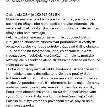
sa, že objednávate správny diel pre vaše vozidlo.
Číslo dielu OEM je 1K0 919 051 BH.
Môžeme mať viac produktov pre toto vozidlo, pozrite si náš
obchod na eBay alebo nám napíšte pre viac informácií. Ak
máte akékoľvek otázky týkajúce sa produktu, napíšte nám cez
eBay alebo nám zavolajte.
· Ako je znázornené na obrázkoch / Je zodpovednosťou
kupujúceho starostlivo skontrolovať podrobnosti o všetkých
obrázkoch alebo v prípade potreby vyžadovať ďalšie obrázky.
· To, čo vidíte na fotografiách, je to, čo dostanete, okrem
viacnásobných položiek, ktoré môžu mať malé kozmetické
rozdiely, ale nie funkčne alebo štrukturálne odlišné od toho, čo
vidíte na obrázkoch.
· Položky môžu vykazovať ľahké škrabance, škrabance alebo
iné nedokonalosti v dôsledku toho, že ide o použitý diel.
Robíme všetko pre to, aby sme na našich obrázkoch ukázali
všetko. Ak potrebujete ďalšie informácie, kontaktujte nás a my
urobíme všetko pre to, aby sme vám oznámili stav položky.
Ponúkame obmedzenú záruku na 60 dní; odporúčame vám
využiť 60 dní na inštaláciu a kontrolu funkčnosti tejto časti.
Položka musí byť vrátená v pôvodnom stave, aby sa na ňu
vzťahovala záruka.