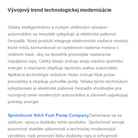
Vývojový trend technologickej modernizácie
Vďaka inteligentnému a nízkym uhlíkovým vývojom
automobilov sa neustále vylepšujú aj elektrické palivové
čerpadlá. Nový produkt integruje elektronické riadiace moduly,
ktoré môžu komunikovať so systémom riadenia motora v
reálnom čase, aby sa dosiahla presnejšie nastavenie
napájania ropy; Ľahký dizajn znižuje svoju vlastnú spotrebu
energie a nepriamo zlepšuje spotrebu paliva automobilu;
Aplikácia technológie redukcie hluku znižuje hluk počas
prevádzky a zlepšuje pohodlie jazdy. Vďaka týmto technickým
vylepšeniam je elektrické palivové čerpadlo vhodnejšie pre
rozvojový smer moderných automobilov a zároveň uspokojujú
potreby energie.
Spoločnosť Ath® Fuel Pump Company
Zameriava sa na
výskum, vývoj a dodávku tohto produktu. Spoločnosť venuje
pozornosť stabilite výkonnosti a technickej modernizácii
výrobkov, riadi presnosť tlaku dodávky ropy a schopnosť