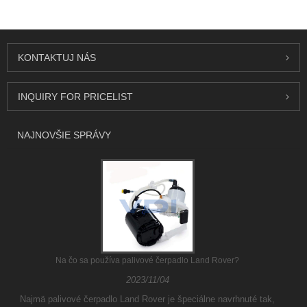
KONTAKTUJ NÁS
INQUIRY FOR PRICELIST
NAJNOVŠIE SPRÁVY
Na čo sa používa palivové čerpadlo Land Rover?
2023/11/04
Najmä palivové čerpadlo Land Rover je špeciálne navrhnuté tak,