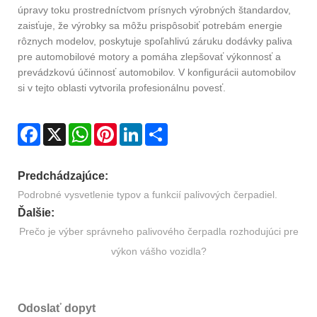
úpravy toku prostredníctvom prísnych výrobných štandardov,
zaisťuje, že výrobky sa môžu prispôsobiť potrebám energie
rôznych modelov, poskytuje spoľahlivú záruku dodávky paliva
pre automobilové motory a pomáha zlepšovať výkonnosť a
prevádzkovú účinnosť automobilov. V konfigurácii automobilov
si v tejto oblasti vytvorila profesionálnu povesť.
Facebook
X
WhatsApp
Pinterest
LinkedIn
Share
Predchádzajúce:
Podrobné vysvetlenie typov a funkcií palivových čerpadiel.
Ďalšie:
Prečo je výber správneho palivového čerpadla rozhodujúci pre
výkon vášho vozidla?
Odoslať dopyt