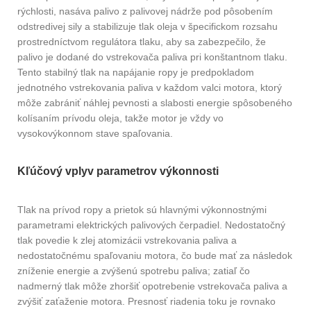
rýchlosti, nasáva palivo z palivovej nádrže pod pôsobením
odstredivej sily a stabilizuje tlak oleja v špecifickom rozsahu
prostredníctvom regulátora tlaku, aby sa zabezpečilo, že
palivo je dodané do vstrekovača paliva pri konštantnom tlaku.
Tento stabilný tlak na napájanie ropy je predpokladom
jednotného vstrekovania paliva v každom valci motora, ktorý
môže zabrániť náhlej pevnosti a slabosti energie spôsobeného
kolísaním prívodu oleja, takže motor je vždy vo
vysokovýkonnom stave spaľovania.
Kľúčový vplyv parametrov výkonnosti
Tlak na prívod ropy a prietok sú hlavnými výkonnostnými
parametrami elektrických palivových čerpadiel. Nedostatočný
tlak povedie k zlej atomizácii vstrekovania paliva a
nedostatočnému spaľovaniu motora, čo bude mať za následok
zníženie energie a zvýšenú spotrebu paliva; zatiaľ čo
nadmerný tlak môže zhoršiť opotrebenie vstrekovača paliva a
zvýšiť zaťaženie motora. Presnosť riadenia toku je rovnako