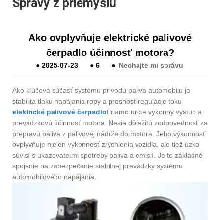
Správy z priemyslu
Ako ovplyvňuje elektrické palivové
čerpadlo účinnosť motora?
●
2025-07-23
●
6
●
Nechajte mi správu
Ako kľúčová súčasť systému prívodu paliva automobilu je
stabilita tlaku napájania ropy a presnosť regulácie toku
elektrické palivové čerpadlo
Priamo určte výkonný výstup a
prevádzkovú účinnosť motora. Nesie dôležitú zodpovednosť za
prepravu paliva z palivovej nádrže do motora. Jeho výkonnosť
ovplyvňuje nielen výkonnosť zrýchlenia vozidla, ale tiež úzko
súvisí s ukazovateľmi spotreby paliva a emisií. Je to základné
spojenie na zabezpečenie stabilnej prevádzky systému
automobilového napájania.