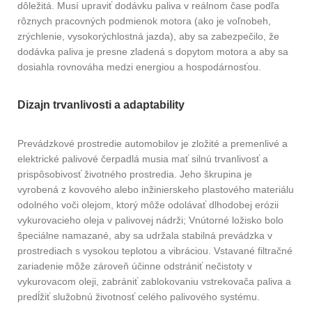
dôležitá. Musí upraviť dodávku paliva v reálnom čase podľa
rôznych pracovných podmienok motora (ako je voľnobeh,
zrýchlenie, vysokorýchlostná jazda), aby sa zabezpečilo, že
dodávka paliva je presne zladená s dopytom motora a aby sa
dosiahla rovnováha medzi energiou a hospodárnosťou.
Dizajn trvanlivosti a adaptability
Prevádzkové prostredie automobilov je zložité a premenlivé a
elektrické palivové čerpadlá musia mať silnú trvanlivosť a
prispôsobivosť životného prostredia. Jeho škrupina je
vyrobená z kovového alebo inžinierskeho plastového materiálu
odolného voči olejom, ktorý môže odolávať dlhodobej erózii
vykurovacieho oleja v palivovej nádrži; Vnútorné ložisko bolo
špeciálne namazané, aby sa udržala stabilná prevádzka v
prostrediach s vysokou teplotou a vibráciou. Vstavané filtračné
zariadenie môže zároveň účinne odstrániť nečistoty v
vykurovacom oleji, zabrániť zablokovaniu vstrekovača paliva a
predĺžiť služobnú životnosť celého palivového systému.