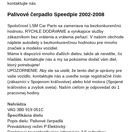
kontaktujte nás.
Palivové čerpadlo Speedpie 2002-2008
Spoločnosť LSM Car Parts sa zameriava na bezkonkurenčnú
hodnotu, RÝCHLE DODÁVANIE a vynikajúce služby
zákazníkom bez vrátenia a vrátenia peňazí. V našom obchode
nájdete autodiely s bezkonkurenčnou hodnotou pre mnoho
značiek a modelov vozidiel.
Máme k dispozícii mnoho ďalších dielov, takže ak nevidíte, čo
hľadáte, kontaktujte nás a my sa pokúsime dodať vám diel,
ktorý potrebujete!
UPOZORNENIE: Aby ste sa uistili, že tento diel je správny pre
vaše vozidlo, kontaktujte nás a uveďte svoje registračné číslo
(zákazníci v Spojenom kráľovstve) alebo kód motora (Spojené
kráľovstvo a zvyšok sveta). Naším cieľom je odpovedať do 1
pracovnej hodiny.
Nahrádza
VAG:3B0 919 051C
Špecifikácia dielu
Popis dielu: Palivové čerpadlá
Prevádzkový režim P:Elektrický
Doplnkový tovar/doplňujúce informácie 2:S jednotkou