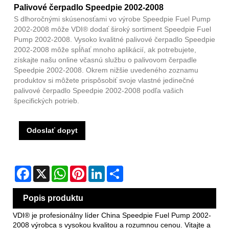
Palivové čerpadlo Speedpie 2002-2008
S dlhoročnými skúsenosťami vo výrobe Speedpie Fuel Pump
2002-2008 môže VDI® dodať široký sortiment Speedpie Fuel
Pump 2002-2008. Vysoko kvalitné palivové čerpadlo Speedpie
2002-2008 môže spĺňať mnoho aplikácií, ak potrebujete,
získajte našu online včasnú službu o palivovom čerpadle
Speedpie 2002-2008. Okrem nižšie uvedeného zoznamu
produktov si môžete prispôsobiť svoje vlastné jedinečné
palivové čerpadlo Speedpie 2002-2008 podľa vašich
špecifických potrieb.
Odoslať dopyt
Facebook
X
WhatsApp
Pinterest
LinkedIn
Share
Popis produktu
VDI® je profesionálny líder China Speedpie Fuel Pump 2002-
2008 výrobca s vysokou kvalitou a rozumnou cenou. Vitajte a